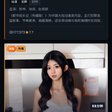
动漫
犯罪
2019
主演：
陈坤、张译、赵丽颖
《都市成长记（热播版）》为中国大陆动漫类内容，主打犯罪类
型叙事，节奏紧凑、画面清晰，适合移动端与电视端随时在线观
看，带来沉浸式视听体验。
177,573
7.7
大陆
热播
88分钟