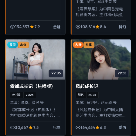
主演：
吴京、易烊千玺 等
《寒夜悬案》为中国香港电
视剧类内容，主打科幻类型
叙事，节奏紧凑、画面清
晰，适合移动端与电视端随
134,537
7.9
108,816
8.4
悬疑
科幻
时在线观看，带来沉浸式视
听体验。
香港
大陆
高分
热播
99:05
99:55
雾都成长记（热播版）
风起成长记
电视剧
2025
综艺
2025
主演：
谭卓、黄渤 等
主演：
马伊琍、赵丽颖 等
《雾都成长记（热播版）》
《风起成长记》为中国大陆
为中国香港电视剧类内容，
综艺类内容，主打爱情类型
主打犯罪类型叙事，节奏紧
叙事，节奏紧凑、画面清
凑、画面清晰，适合移动端
晰，适合移动端与电视端随
30,667
7.5
164,654
6.3
犯罪
爱情
与电视端随时在线观看，带
时在线观看，带来沉浸式视