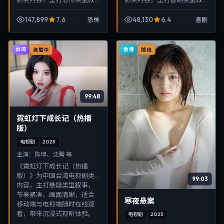
事，节奏紧凑、画面清晰，
事，节奏紧凑、画面清晰，
适合移动端与电视端随时在
适合移动端与电视端随时在
147,899
7.6
48,130
6.4
恐怖
喜剧
线观看，带来沉浸式视听体
线观看，带来沉浸式视听体
验。
验。
台湾
香港
连载中
院线
99:48
霓虹灯下成长记（热播
版）
电视剧
2025
主演：
陈坤、沈腾 等
《霓虹灯下成长记（热播
版）》为中国台湾电视剧类
99:03
内容，主打悬疑类型叙事，
节奏紧凑、画面清晰，适合
寒夜悬案
移动端与电视端随时在线观
看，带来沉浸式视听体验。
电视剧
2025