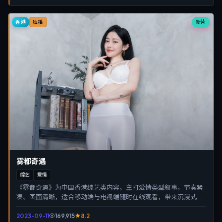
香港
新片
独播
雾都奇遇
综艺
爱情
《雾都奇遇》为中国香港综艺类内容，主打爱情类型叙事，节奏紧
凑、画面清晰，适合移动端与电视端随时在线观看，带来沉浸式视
听体验。
2023-09-11
169,915
8.2