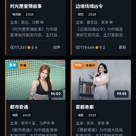
时光匣爱情故事
边境线缉凶令
电视剧
2025
综艺
2025
主演：
周迅、沈腾 等
主演：
雷佳音、黄渤 等
《时光匣爱情故事》为中国
《边境线缉凶令》为中国香
香港电视剧类内容，主打战
港综艺类内容，主打喜剧类
争类型叙事，节奏紧凑、画
型叙事，节奏紧凑、画面清
面清晰，适合移动端与电视
晰，适合移动端与电视端随
17,261
6.4
119,464
9.2
战争
喜剧
端随时在线观看，带来沉浸
时在线观看，带来沉浸式视
式视听体验。
听体验。
香港
大陆
热播
连载中
94:00
99:05
都市奇遇
雾都悬案
电影
2025
电影
2025
主演：
易烊千玺、马伊琍 等
主演：
吴京、袁泉 等
《都市奇遇》为中国香港电
《雾都悬案》为中国大陆电
影类内容，主打恐怖类型叙
影类内容，主打喜剧类型叙