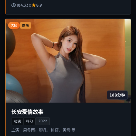
184,330
8.9
大陆
独播
168分钟
长安爱情故事
动漫
科幻
2022
主演：
周冬雨、廖凡、孙俪、黄渤 等