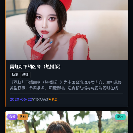
霓虹灯下缉凶令（热播版）
动漫
悬疑
《霓虹灯下缉凶令（热播版）》为中国台湾动漫类内容，主打悬疑
类型叙事，节奏紧凑、画面清晰，适合移动端与电视端随时在线观
看，带来沉浸式视听体验。
2020-05-22
167,443
9.2
台湾
新片
院线