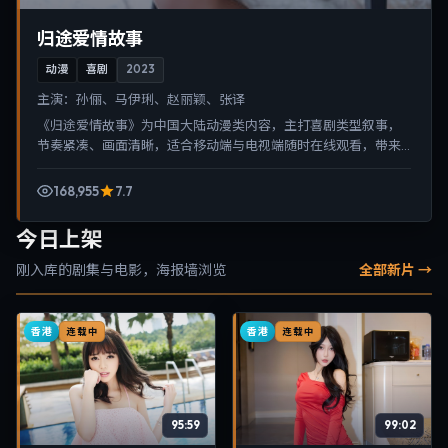
归途爱情故事
动漫
喜剧
2023
主演：
孙俪、马伊琍、赵丽颖、张译
《归途爱情故事》为中国大陆动漫类内容，主打喜剧类型叙事，
节奏紧凑、画面清晰，适合移动端与电视端随时在线观看，带来
沉浸式视听体验。
168,955
7.7
今日上架
刚入库的剧集与电影，海报墙浏览
全部新片 →
香港
香港
连载中
连载中
95:59
99:02