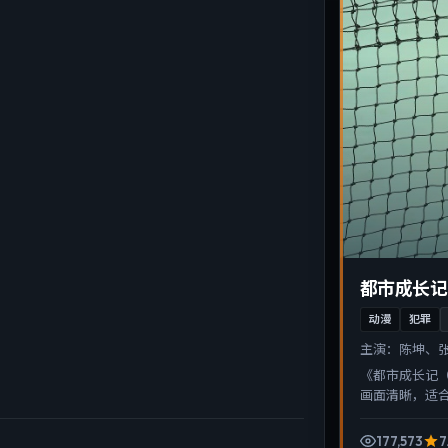
都市成长记
动漫
犯罪
主演：
陈坤、
《都市成长记
画面清晰，适
177,573
7