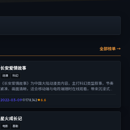
全部榜单 →
长安爱情故事
动漫
科幻
《长安爱情故事》为中国大陆动漫类内容，主打科幻类型叙事，节奏
紧凑、画面清晰，适合移动端与电视端随时在线观看，带来沉浸式视
听体验。
2022-03-09
178,142
6.6
星火成长记
电影
喜剧