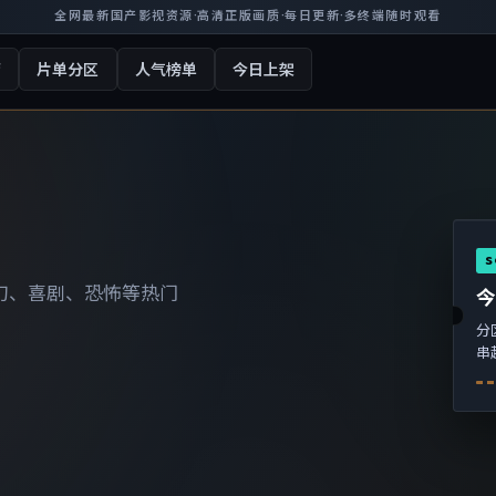
全网最新国产影视资源
·
高清正版画质
·
每日更新
·
多终端随时观看
厅
片单分区
人气榜单
今日上架
S
幻、喜剧、恐怖等热门
分
串