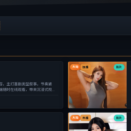
大陆
新片
独播
容，主打喜剧类型叙事，节奏紧
端随时在线观看，带来沉浸式视听
大陆
新片
热播