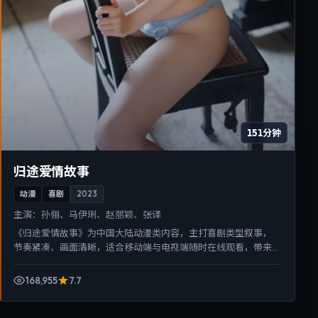
151分钟
归途爱情故事
动漫
喜剧
2023
主演：
孙俪、马伊琍、赵丽颖、张译
《归途爱情故事》为中国大陆动漫类内容，主打喜剧类型叙事，
节奏紧凑、画面清晰，适合移动端与电视端随时在线观看，带来
沉浸式视听体验。
168,955
7.7