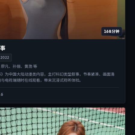
168分钟
事
2022
廖凡、孙俪、黄渤 等
事》为中国大陆动漫类内容，主打科幻类型叙事，节奏紧凑、画面清
端与电视端随时在线观看，带来沉浸式视听体验。
.6