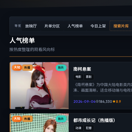
放映厅
片单分区
人气榜单
今日上架
搜索片库
导览
人气榜单
按热度整理的观看风向标
大陆
新片
热播
南柯悬案
电影
喜剧
《南柯悬案》为中国大陆电影类内
凑、画面清晰，适合移动端与电视
体验。
2024-09-04
184,330
8.9
大陆
新片
热播
都市成长记（热播版）
动漫
犯罪