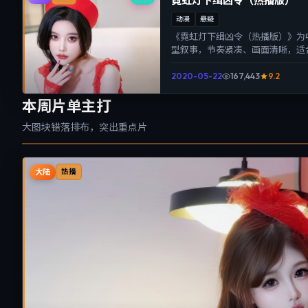
霓虹灯下缉凶令（热播版）
动漫
悬疑
《霓虹灯下缉凶令（热播版）》为
型叙事，节奏紧凑、画面清晰，适
带来沉浸式视听体验。
2020-05-22
167,443
9.2
本周片单主打
大图块错落排布，突出重点片
大陆
热播