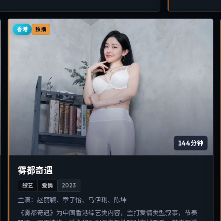
香港
独播
144分钟
雾都奇遇
综艺
爱情
2023
主演：
赵丽颖、章子怡、马伊琍、陈坤
《雾都奇遇》为中国香港综艺类内容，主打爱情类型叙事，节奏